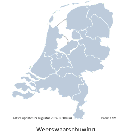
Weerswaarschuwing