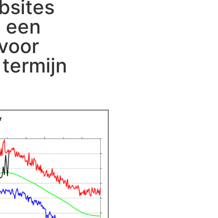
bsites
m een
voor
 termijn