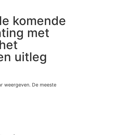
 de komende
ting met
 het
n uitleg
adar weergeven. De meeste