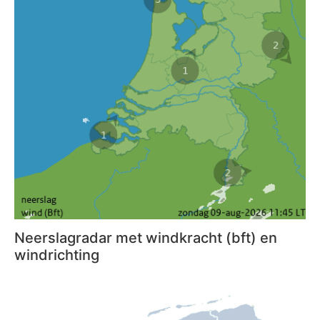
Neerslagradar met windkracht (bft) en
windrichting